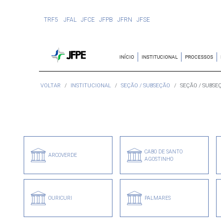
TRF5
JFAL
JFCE
JFPB
JFRN
JFSE
INÍCIO
INSTITUCIONAL
PROCESSOS
VOLTAR
INSTITUCIONAL
SEÇÃO / SUBSEÇÃO
SEÇÃO / SUBSE
CABO DE SANTO
ARCOVERDE
AGOSTINHO
OURICURI
PALMARES