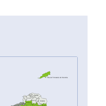
Ilha de Fernando de Noronha
Itambé
Camutanga
Ferreiros
Macaparana
Timbaúba
Aliança
Goiana
Condado
Vicência
Machados
Itaquitinga
Nazaré
Orobó
Itapissuma
da
Casinhas
Mata