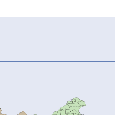
Brejinho
Itapetim
Santa Terezinha
São José do Egito
Tabira
Solidão
Ingazeira
Tuparetma
Quixaba