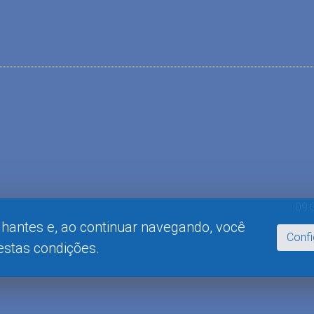
09:
lhantes e, ao continuar navegando, você
Conf
stas condições.