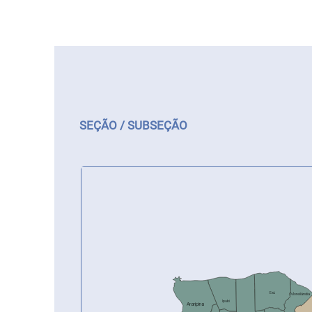
SEÇÃO / SUBSEÇÃO
Exú
Moreilândia
Ipubi
Araripina