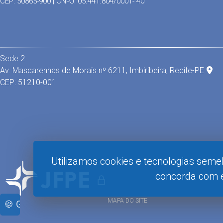
CEP: 50865-900 | CNPJ: 05.441.804/0001- 40
Sede 2
Av. Mascarenhas de Morais nº 6211, Imbiribeira, Recife-PE
CEP: 51210-001
Utilizamos cookies e tecnologias seme
concorda com e
MAPA DO SITE
🍪 Gerenciar Cookies