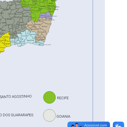
Itamaracá
Araçoiaba
Carpina
Bom Jardim
Santa
Tracunhaém
Maria do
Igarassu
Cambucá
João Alfredo
Surubim
Limoeiro
Vertentes
be
Abreu e Lima
Paudalho
Salgadinho
Paulista
Feira Nova
Chã de
Olinda
Camaragibe
Toritama
Passira
Alegria
Glória do Goitá
Recife
Cumaru
de Deus
Riacho das Almas
Moreno
Gravatá
Jaboatão dos Guararapes
Bezerros
Pombos
Caruaru
Cabo de Santo Agostinho
Sairé
Primavera
ão Caetano
Camocim
de
Escada
São Felix
Amaraji
Barra
Ipojuca
São Joaquim
Cortês
de
Guabiraba
do Monte
nha
Agrestina
Ribeirão
Bonito
Altinho
Sirinhaém
Belém
de
rajuba
Cupira
Maria
Gameleira
Lagoa
Palmares
dos
Panelas
Rio Formoso
Catende
Gatos
Tamandaré
Jurema
Jaqueira
Água Preta
São
Benedito
Barreiros
do Sul
Maraial
Xexéu
Quipapá
São José da Coroa Grande
Canhotinho
 SANTO AGOSTINHO
RECIFE
O DOS GUARARAPES
GOIANIA