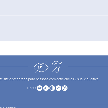
te site é preparado para pessoas com deficiências visual e auditiva
Libras