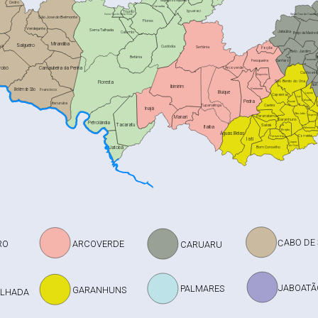
Afogados da Ingazeira
Cedro
Carnaíba
Iguaraci
Triunfo
Santa Cruz do Capibari
a
Santa Cruz da Baixa Verde
São José do Belmonte
Flores
Verdejante
Serra Talhada
Jataúba
Calumbi
Brejo da Madre 
Mirandiba
Salgueiro
va
Custódia
Sertânia
Poção
Belo Jardim
Betânia
S
Pesqueira
Tacaimbó
Sanharó
Arcoverde
robó
Carnaubeira da Penha
Cachoeiri
Alagoinha
São Bento do Una
Floresta
Ibi
Ibimirim
Belém de São
Venturosa
Francisco
Buíque
Lajedo
Capoeiras
Jupi
Calçado
Pedra
Jucati
Itacuruba
Tupanatinga
Caetés
Inajá
São João
Angelim
Paranatama
Manari
Garanhuns
Petrolândia
Saloá
Tacaratu
Itaíba
Palmeirina
Brejão
Águas Belas
Terezinha
Correntes
Iatí
Lagoa
do Ouro
Jatobá
Bom Conselho
CABO DE
RO
ARCOVERDE
CARUARU
JABOATÃ
PALMARES
GARANHUNS
ALHADA