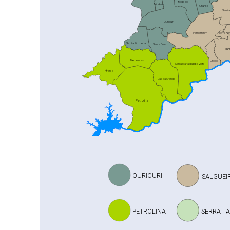
Bodocó
Trindade
Granito
Serrit
Ouricuri
Terra No
Parnamirim
Santa Filomena
Santa Cruz
Cab
Domentes
Orocó
Santa Maria da Boa Vista
Afrânio
Lagoa Grande
Petrolina
OURICURI
SALGUEI
PETROLINA
SERRA T