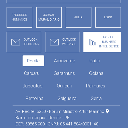
RECURSOS
JORNAL
JULIA
LGPD
HUMANOS
MURAL DIARIO
PORTAL
OUTLOOK
OUTLOOK
BUSINESS
OFFICE 365
WEBMAIL
INTELIGENCE
Arcoverde
Cabo
Recife
Caruaru
Garanhuns
Goiana
Jaboatão
Ouricuri
Palmares
Petrolina
Salgueiro
Serra
Av. Recife, 6250 - Fórum Ministro Artur Marinho
Bairro do Jiquiá - Recife - PE
CEP: 50865-900 | CNPJ: 05.441.804/0001- 40