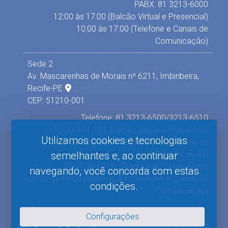
PABX: 81 3213-6000
12:00 às 17:00 (Balcão Virtual e Presencial)
10:00 às 17:00 (Telefone e Canais de
Comunicação)
Sede 2
Av. Mascarenhas de Morais nº 6211, Imbiribeira,
Recife-PE
CEP: 51210-001
Telefone: 81 3213-6500/3213-6510
12:00 às 17:00 (Balcão Virtual e Presencial)
Utilizamos cookies e tecnologias
10:00 às 17:00 (Telefone e Canais de
Comunicação)
semelhantes e, ao continuar
09:00 às 14:00 (Atermação - Presencial)
navegando, você concorda com estas
09:00 às 16:00 (Atermação - Telefone e Canais de
condições.
Comunicação)
Configurações