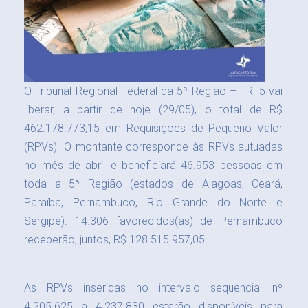
O Tribunal Regional Federal da 5ª Região – TRF5 vai
liberar, a partir de hoje (29/05), o total de R$
462.178.773,15 em Requisições de Pequeno Valor
(RPVs). O montante corresponde às RPVs autuadas
no mês de abril e beneficiará 46.953 pessoas em
toda a 5ª Região (estados de Alagoas, Ceará,
Paraíba, Pernambuco, Rio Grande do Norte e
Sergipe). 14.306 favorecidos(as) de Pernambuco
receberão, juntos, R$ 128.515.957,05.
As RPVs inseridas no intervalo sequencial nº
4.205.625 a 4.237.830 estarão disponíveis para