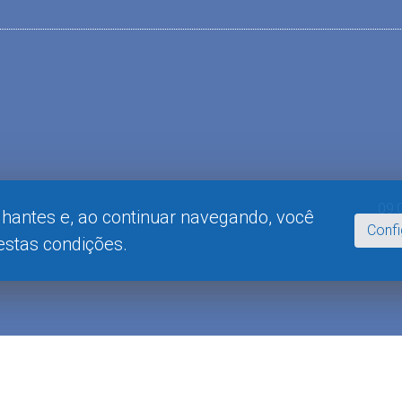
09:
lhantes e, ao continuar navegando, você
Conf
stas condições.
m下载
telegram下载