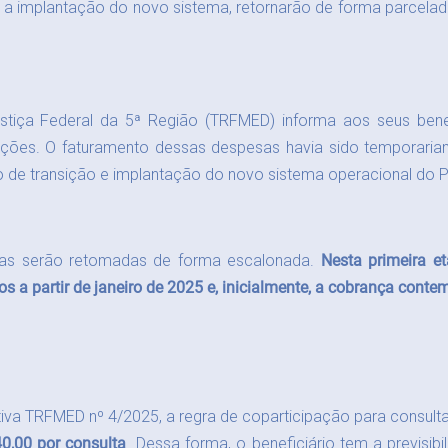
 implantação do novo sistema, retornarão de forma parcelada,
iça Federal da 5ª Região (TRFMED) informa aos seus bene
ções. O faturamento dessas despesas havia sido temporariam
do de transição e implantação do novo sistema operacional do
ças serão retomadas de forma escalonada.
Nesta primeira e
dos a partir de janeiro de 2025 e, inicialmente, a cobrança con
va TRFMED nº 4/2025, a regra de coparticipação para consult
0,00 por consulta
. Dessa forma, o beneficiário tem a previsib