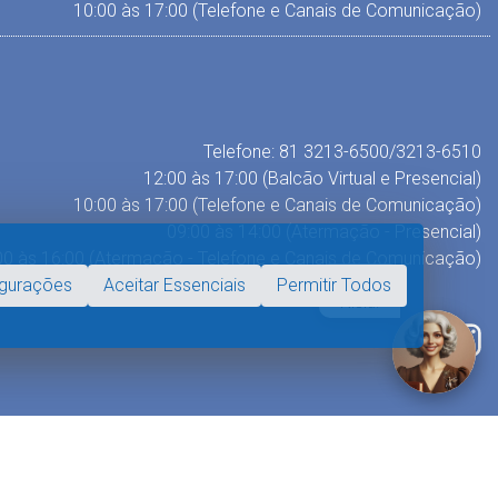
10:00 às 17:00 (Telefone e Canais de Comunicação)
Telefone: 81 3213-6500/3213-6510
12:00 às 17:00 (Balcão Virtual e Presencial)
10:00 às 17:00 (Telefone e Canais de Comunicação)
09:00 às 14:00 (Atermação - Presencial)
00 às 16:00 (Atermação - Telefone e Canais de Comunicação)
Fale com
igurações
Aceitar Essenciais
Permitir Todos
Nísia!