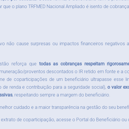
rar que o plano TRFMED Nacional Ampliado é isento de cobranç
tivo não cause surpresas ou impactos financeiros negativos 
estão reforça que
todas as cobranças respeitam rigorosam
muneração/proventos descontados o IR retido em fonte e a con
e de coparticipações de um beneficiário ultrapasse esse li
de renda e contribuição para a seguridade social),
o valor ex
ssivas
, respeitando sempre a margem do beneficiário.
elhor cuidado e a maior transparência na gestão do seu benef
extrato de coparticipação, acesse o Portal do Beneficiário o