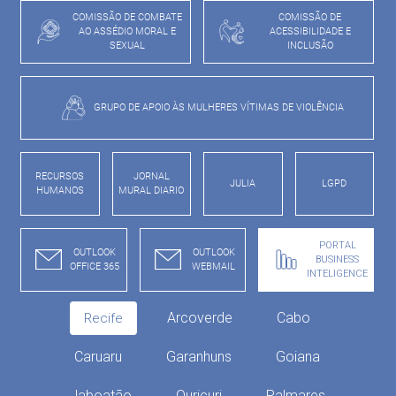
COMISSÃO DE COMBATE
COMISSÃO DE
AO ASSÉDIO MORAL E
ACESSIBILIDADE E
SEXUAL
INCLUSÃO
GRUPO DE APOIO ÀS MULHERES VÍTIMAS DE VIOLÊNCIA
RECURSOS
JORNAL
JULIA
LGPD
HUMANOS
MURAL DIARIO
PORTAL
OUTLOOK
OUTLOOK
BUSINESS
OFFICE 365
WEBMAIL
INTELIGENCE
Arcoverde
Cabo
Recife
Caruaru
Garanhuns
Goiana
Jaboatão
Ouricuri
Palmares