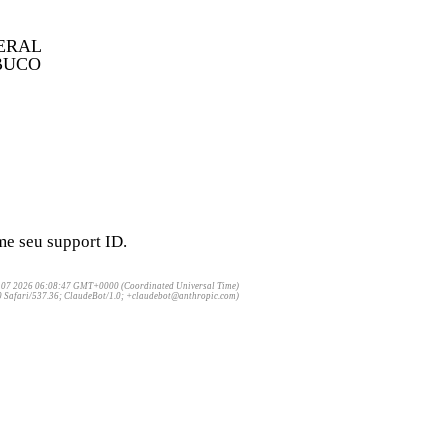
me seu support ID.
 07 2026 06:08:47 GMT+0000 (Coordinated Universal Time)
0 Safari/537.36; ClaudeBot/1.0; +claudebot@anthropic.com)