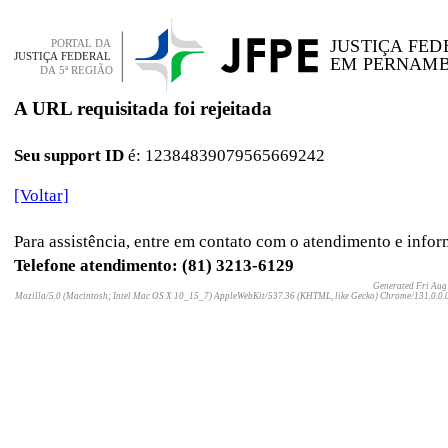
A URL requisitada foi rejeitada
Seu support ID
é: 12384839079565669242
[Voltar]
Para assistência, entre em contato com o atendimento e infor
Telefone atendimento: (81) 3213-6129
Generated
Fri Aug
Mozilla/5.0 (Macintosh; Intel Mac OS X 10_15_7) AppleWebKit/537.36 (KHTML, like Gecko) Chrome/131.0.0.